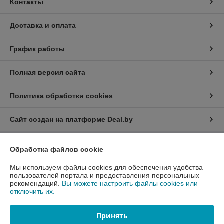
Контакты
Доставка и оплата
График работы
Полная версия сайта
Политика обработки cookies
Сайт создан на платформе Deal.by
Обработка файлов cookie
Информация для покупателя
Юридическое лицо:
Общество с ограниченной ответственностью
Мы используем файлы cookies для обеспечения удобства
«Финишные Технологии»
пользователей портала и предоставления персональных
223053, РБ, Минская область, Минский район, деревня Боровляны,
рекомендаций.
Вы можете настроить файлы cookies или
улица Солнечная, дом 1, офис 1А
отключить их.
Регистрационный номер ЕГР: 693386605
Принять
УНП: 693386605